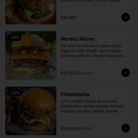
cebolla en vino tinto, aro de cebolla.
$38.000
-
16
%
Mordaz Master
Pan brioche artesanal, jugosa carne 
angus al estilo smash, queso asado, 
tocineta premium, cebolla crispy para un 
toque crujiente, cogollo europeo y 
nuestra irresistible mermelada de tomate 
cherry y uchuva, acompañado con 
$38.000
$45.000
papas casco o francesas
-
13
%
Philadelphia
125 g certified Angus Beef, queso 
philadelphia, queso cheddar, tocineta, 
lechuga, pepinillo, tomate, cebolla 
caramelizada, salsa la fiera y con papa 
en casco.
$35.000
$40.000