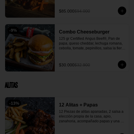
acompañante.
$85.000
$94.000
-
9
%
Combo Cheeseburger
125 gr Certified Angus Beef®, Pan de 
papa, queso cheddar, lechuga romana, 
cebolla, tomate, pepinillos, salsa la fiera, 
acompañada con papa en casco y 
gaseosa 250 ml.
$30.000
$32.900
Alitas
-
13
%
12 Alitas + Papas
12 Piezas de alitas apanadas, 2 salsa a 
elección propia de la casa, apio, 
zanahoria, acompañado papas y una 
salsa verde casera deliciosa.