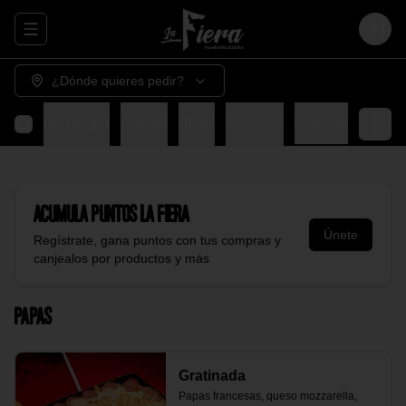
Abrir menu de navegación
Login
¿Dónde quieres pedir?
s
Smash Burger
Combo
Alitas
Entradas
Bebidas
Acumula
Puntos La Fiera
Únete
Regístrate, gana puntos con tus compras y
canjealos por productos y más
Papas
Gratinada
Papas francesas, queso mozzarella, 