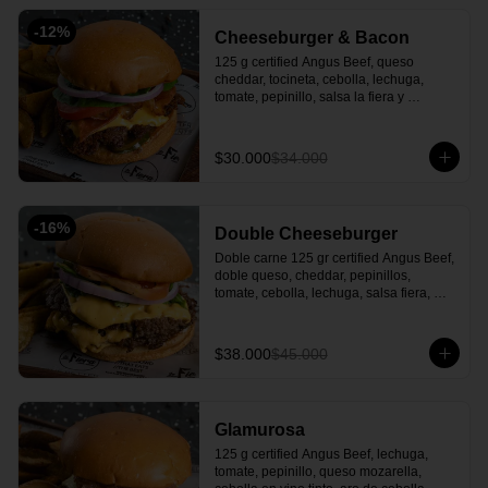
-
12
%
Cheeseburger & Bacon
125 g certified Angus Beef, queso 
cheddar, tocineta, cebolla, lechuga, 
tomate, pepinillo, salsa la fiera y 
acompañada de papas en cascos.
$30.000
$34.000
-
16
%
Double Cheeseburger
Doble carne 125 gr certified Angus Beef, 
doble queso, cheddar, pepinillos, 
tomate, cebolla, lechuga, salsa fiera, 
acompañado con papa en casco.
$38.000
$45.000
Glamurosa
125 g certified Angus Beef, lechuga, 
tomate, pepinillo, queso mozarella, 