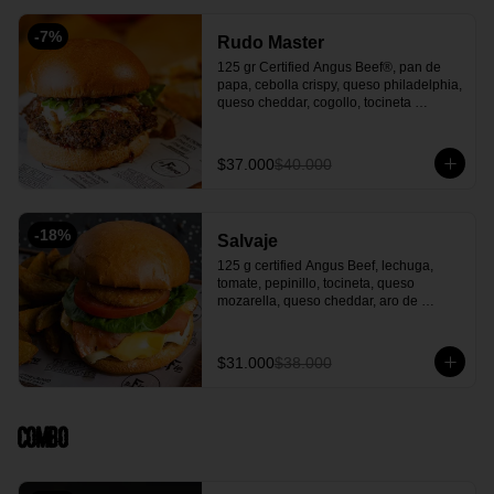
-
7
%
Rudo Master
125 gr Certified Angus Beef®, pan de 
papa, cebolla crispy, queso philadelphia, 
queso cheddar, cogollo, tocineta 
premium picado con notas de café y 
wisky, mermelada de cebolla en vino 
tinto, salsa La Fiera y acompañada con 
$37.000
$40.000
papas en casco o Francesas
-
18
%
Salvaje
125 g certified Angus Beef, lechuga, 
tomate, pepinillo, tocineta, queso 
mozarella, queso cheddar, aro de 
cebolla, salsa la fiera y acompañada de 
papa en casco.
$31.000
$38.000
Combo