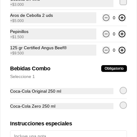
+
$3.000
Aros de Cebolla 2 uds
0
+
$5.000
Pepinillos
0
+
$1.500
Conócenos
125 gr Certified Angus Beef®
0
+
$9.500
Despacho
Términos y condiciones
Bebidas Combo
Obligatorio
Política de privacidad
Seleccione 1
Redes sociales
Coca-Cola Original 250 ml
Instagram
Coca-Cola Zero 250 ml
Facebook
Instrucciones especiales
Mi cuenta