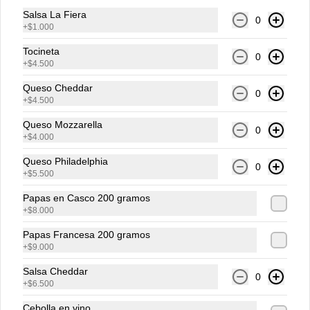
Salsa La Fiera
0
+
$1.000
Agua Brisa Saborizada
Manzana
Tocineta
0
+
$4.500
Queso Cheddar
0
+
$4.500
$5.000
Queso Mozzarella
0
+
$4.000
Agua Brisa Saborizada
Queso Philadelphia
0
Maracuya
+
$5.500
Papas en Casco 200 gramos
+
$8.000
$5.000
Papas Francesa 200 gramos
+
$9.000
Salsa Cheddar
0
+
$6.500
Cebolla en vino