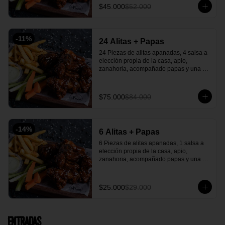
$45.000
$52.000
-
11
%
24 Alitas + Papas
24 Piezas de alitas apanadas, 4 salsa a 
elección propia de la casa, apio, 
zanahoria, acompañado papas y una 
salsa verde de acompañante.
$75.000
$84.000
-
14
%
6 Alitas + Papas
6 Piezas de alitas apanadas, 1 salsa a 
elección propia de la casa, apio, 
zanahoria, acompañado papas y una 
salsa verde casera deliciosa.
$25.000
$29.000
Entradas