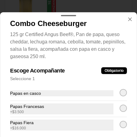
$4.500
Combo Cheeseburger
125 gr Certified Angus Beef®, Pan de papa, queso
Fuze Tea Mango 400 ml
cheddar, lechuga romana, cebolla, tomate, pepinillos,
salsa la fiera, acompañada con papa en casco y
gaseosa 250 ml.
Escoge Acompañante
Obligatorio
$4.500
Seleccione 1
Papas en casco
Soda Schweppes 400 ml
Papas Francesas
+
$3.500
Papas Fiera
+
$16.000
$6.900