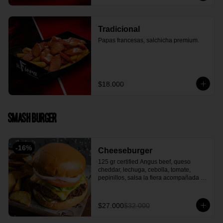
Tradicional
Papas francesas, salchicha premium.
$18.000
Smash Burger
-
16
%
Cheeseburger
125 gr certified Angus beef, queso 
cheddar, lechuga, cebolla, tomate, 
pepinillos, salsa la fiera acompañada 
con papa en casco.
$27.000
$32.000