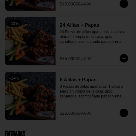
$45.000
$52.000
-
11
%
24 Alitas + Papas
24 Piezas de alitas apanadas, 4 salsa a 
elección propia de la casa, apio, 
zanahoria, acompañado papas y una 
salsa verde de acompañante.
$75.000
$84.000
-
14
%
6 Alitas + Papas
6 Piezas de alitas apanadas, 1 salsa a 
elección propia de la casa, apio, 
zanahoria, acompañado papas y una 
salsa verde casera deliciosa.
$25.000
$29.000
Entradas