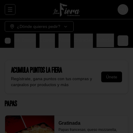
Abrir menu de navegación
Login
¿Dónde quieres pedir?
s
Smash Burger
Combo
Alitas
Entradas
Bebidas
Acumula
Puntos La Fiera
Únete
Regístrate, gana puntos con tus compras y
canjealos por productos y más
Papas
Gratinada
Papas francesas, queso mozzarella, 