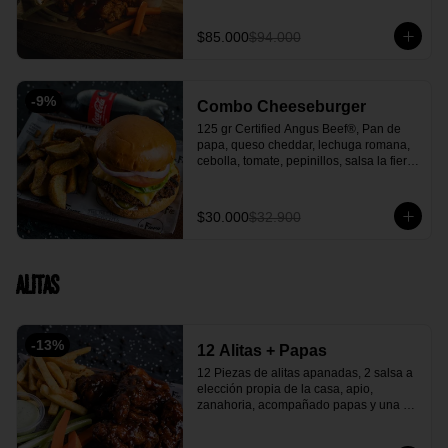
acompañante.
$85.000
$94.000
-
9
%
Combo Cheeseburger
125 gr Certified Angus Beef®, Pan de 
papa, queso cheddar, lechuga romana, 
cebolla, tomate, pepinillos, salsa la fiera, 
acompañada con papa en casco y 
gaseosa 250 ml.
$30.000
$32.900
Alitas
-
13
%
12 Alitas + Papas
12 Piezas de alitas apanadas, 2 salsa a 
elección propia de la casa, apio, 
zanahoria, acompañado papas y una 
salsa verde casera deliciosa.