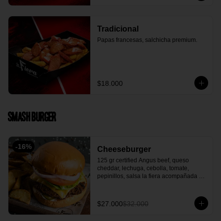
Tradicional
Papas francesas, salchicha premium.
$18.000
Smash Burger
-
16
%
Cheeseburger
125 gr certified Angus beef, queso 
cheddar, lechuga, cebolla, tomate, 
pepinillos, salsa la fiera acompañada 
con papa en casco.
$27.000
$32.000