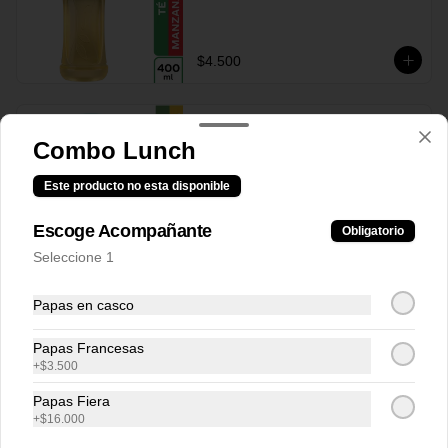
$4.500
Fuze Tea Mango 400 ml
Combo Lunch
Este producto no esta disponible
Escoge Acompañante
Obligatorio
$4.500
Seleccione 1
Papas en casco
Soda Schweppes 400 ml
Papas Francesas
+
$3.500
Papas Fiera
+
$16.000
$6.900