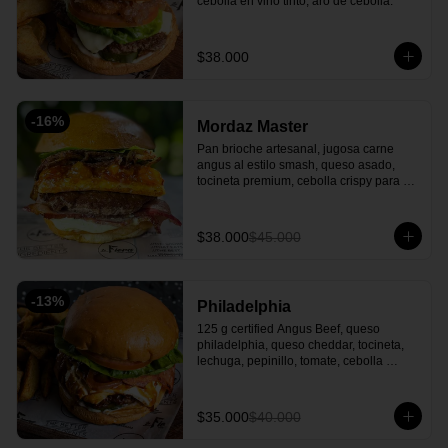
cebolla en vino tinto, aro de cebolla.
$38.000
-
16
%
Mordaz Master
Pan brioche artesanal, jugosa carne 
angus al estilo smash, queso asado, 
tocineta premium, cebolla crispy para un 
toque crujiente, cogollo europeo y 
nuestra irresistible mermelada de tomate 
cherry y uchuva, acompañado con 
$38.000
$45.000
papas casco o francesas
-
13
%
Philadelphia
125 g certified Angus Beef, queso 
philadelphia, queso cheddar, tocineta, 
lechuga, pepinillo, tomate, cebolla 
caramelizada, salsa la fiera y con papa 
en casco.
$35.000
$40.000