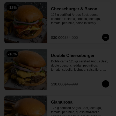
-
12
%
Cheeseburger & Bacon
125 g certified Angus Beef, queso 
cheddar, tocineta, cebolla, lechuga, 
tomate, pepinillo, salsa la fiera y 
acompañada de papas en cascos.
$30.000
$34.000
-
16
%
Double Cheeseburger
Doble carne 125 gr certified Angus Beef, 
doble queso, cheddar, pepinillos, 
tomate, cebolla, lechuga, salsa fiera, 
acompañado con papa en casco.
$38.000
$45.000
Glamurosa
125 g certified Angus Beef, lechuga, 
tomate, pepinillo, queso mozarella, 