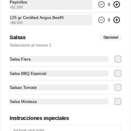
Pepinillos
0
+
$1.500
125 gr Certified Angus Beef®
0
+
$9.500
Salsas
Opcional
Conócenos
Seleccione al menos 1
Despacho
Salsa Fiera
Términos y condiciones
Política de privacidad
Salsa BBQ Especial
Redes sociales
Salsas Tomate
Instagram
Salsa Mostaza
Facebook
Instrucciones especiales
Mi cuenta