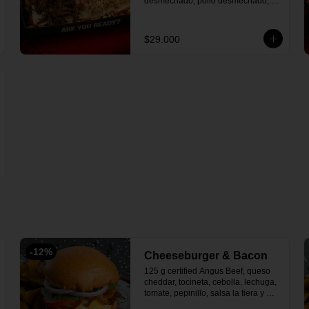
desmechado, pollo desmechado, 
yuca frita, ripio de papa, pico de 
gallo.
$29.000
-
12
%
Cheeseburger & Bacon
125 g certified Angus Beef, queso 
cheddar, tocineta, cebolla, lechuga, 
tomate, pepinillo, salsa la fiera y 
acompañada de papas en cascos.