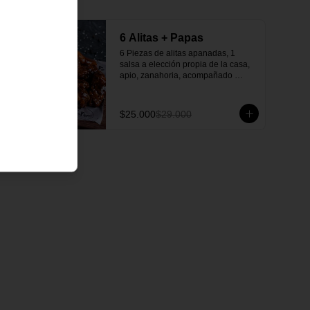
-
14
%
6 Alitas + Papas
6 Piezas de alitas apanadas, 1 
salsa a elección propia de la casa, 
apio, zanahoria, acompañado 
papas y una salsa verde casera 
deliciosa.
$25.000
$29.000