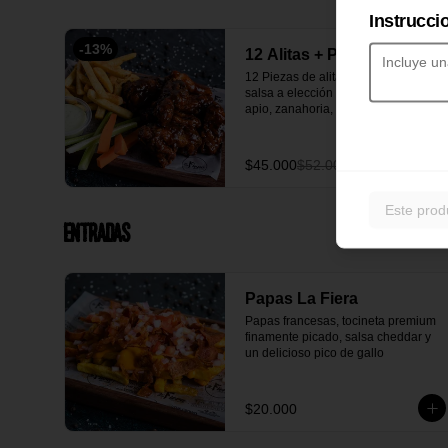
Instrucci
-
13
%
12 Alitas + Papas
12 Piezas de alitas apanadas, 2 
salsa a elección propia de la casa, 
apio, zanahoria, acompañado 
papas y una salsa verde casera 
deliciosa.
$45.000
$52.000
Este prod
Entradas
Papas La Fiera
Papas francesas, tocineta premium 
finamente picado, salsa cheddar y 
un delicioso pico de gallo
$20.000