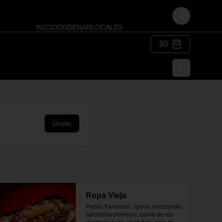
Login
INICIO
ORDENAR
LOCALES
$0
Únete
Ropa Vieja
Papas francesas, queso mozzarella, 
salchicha premium, carne de res 