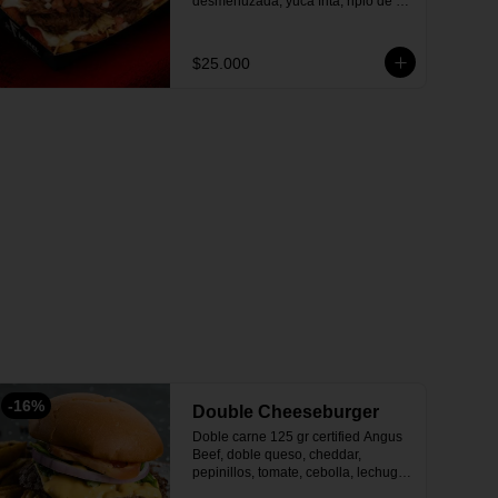
desmenuzada, yuca frita, ripio de 
papa, pico de gallo.
$25.000
-
16
%
Double Cheeseburger
Doble carne 125 gr certified Angus 
Beef, doble queso, cheddar, 
pepinillos, tomate, cebolla, lechuga, 
salsa fiera, acompañado con papa 