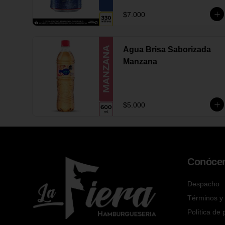
$7.000
Agua Brisa Saborizada
Manzana
$5.000
Conóce
Despacho
Términos y 
Política de 