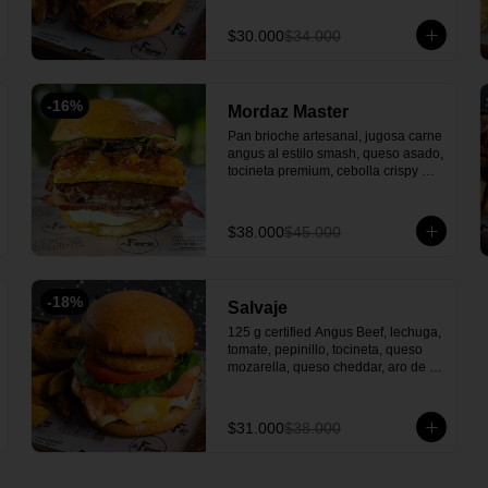
$30.000
$34.000
-
16
%
Mordaz Master
Pan brioche artesanal, jugosa carne 
angus al estilo smash, queso asado, 
tocineta premium, cebolla crispy 
para un toque crujiente, cogollo 
europeo y nuestra irresistible 
mermelada de tomate cherry y 
$38.000
$45.000
uchuva, acompañado con papas 
casco o francesas
-
18
%
Salvaje
125 g certified Angus Beef, lechuga, 
tomate, pepinillo, tocineta, queso 
mozarella, queso cheddar, aro de 
cebolla, salsa la fiera y 
acompañada de papa en casco.
$31.000
$38.000