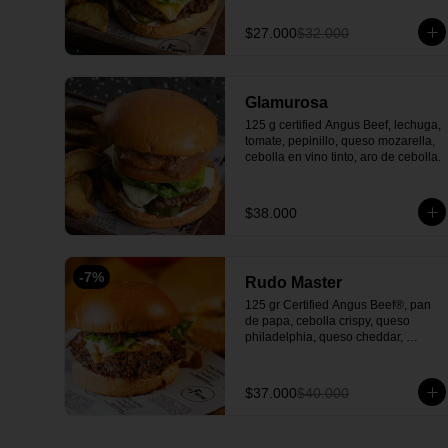
$27.000
$32.000
Glamurosa
125 g certified Angus Beef, lechuga, 
tomate, pepinillo, queso mozarella, 
cebolla en vino tinto, aro de cebolla.
$38.000
-
7
%
Rudo Master
125 gr Certified Angus Beef®, pan 
de papa, cebolla crispy, queso 
philadelphia, queso cheddar, 
cogollo, tocineta premium picado 
con notas de café y wisky, 
mermelada de cebolla en vino tinto, 
$37.000
$40.000
salsa La Fiera y acompañada con 
papas en casco o Francesas