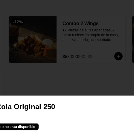
-
12
%
Combo 2 Wings
12 Piezas de alitas apanadas, 2 
salsa a elección propia de la casa, 
apio, zanahoria, acompañado 
papas, 2 gaseosa y una salsa verde 
casera deliciosa.
$53.000
$60.000
ola Original 250
to no esta disponible