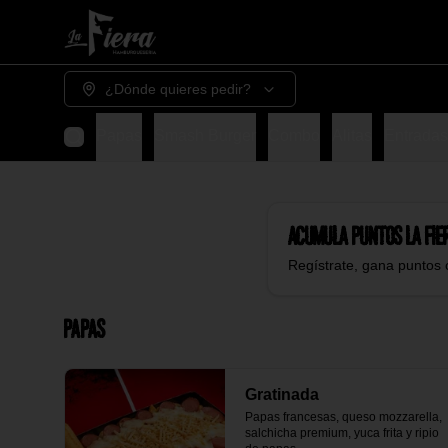
¿Dónde quieres pedir?
Papas
Smash Burger
Combo
Alitas
Entradas
Acumula
Puntos La Fie
Regístrate, gana puntos 
Papas
Gratinada
Papas francesas, queso mozzarella, 
salchicha premium, yuca frita y ripio 