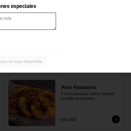
ones especiales
-
11
%
24 Alitas + Papas
24 Piezas de alitas apanadas, 4 
salsa a elección propia de la casa, 
apio, zanahoria, acompañado 
papas y una salsa verde de 
acompañante.
$75.000
$84.000
ucto no esta disponible
Aros Apanados
8 Aros apanados, salsas cheddar, 
picadillo de tocinetas
$16.000