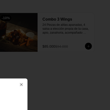
-
10
%
Combo 3 Wings
24 Piezas de alitas apanadas, 4 
salsa a elección propia de la casa, 
apio, zanahoria, acompañado 
papas, 3 gaseosa y una salsa verde 
de acompañante.
$85.000
$94.000
Close