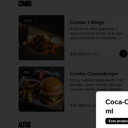
Combo
-
17
%
Combo 1 Wings
6 Piezas de alitas apanadas, 1 
salsa a elección propia de la casa, 
apio, zanahoria, acompañado 
papas, 1 gaseosa y una salsa verde 
casera deliciosa.
$29.000
$35.000
-
9
%
Combo Cheeseburger
125 gr Certified Angus Beef®, Pan 
de papa, queso cheddar, lechuga 
romana, cebolla, tomate, pepinillos, 
salsa la fiera, acompañada con 
papa en casco y gaseosa 250 ml.
Coca-C
$30.000
$32.900
ml
Este produc
Alitas