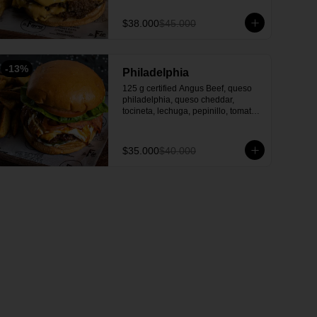
en casco.
$38.000
$45.000
-
13
%
Philadelphia
125 g certified Angus Beef, queso 
philadelphia, queso cheddar, 
tocineta, lechuga, pepinillo, tomate, 
cebolla caramelizada, salsa la fiera 
y con papa en casco.
$35.000
$40.000