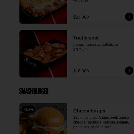
de papas.
$23.000
Tradicional
Papas francesas, salchicha 
premium.
$18.000
Smash Burger
-
16
%
Cheeseburger
125 gr certified Angus beef, queso 
cheddar, lechuga, cebolla, tomate, 
pepinillos, salsa la fiera 
acompañada con papa en casco.