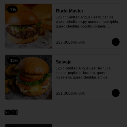
-
7
%
Rudo Master
125 gr Certified Angus Beef®, pan de 
papa, cebolla crispy, queso philadelphia, 
queso cheddar, cogollo, tocineta 
premium picado con notas de café y 
wisky, mermelada de cebolla en vino 
tinto, salsa La Fiera y acompañada con 
$37.000
$40.000
papas en casco o Francesas
-
18
%
Salvaje
125 g certified Angus Beef, lechuga, 
tomate, pepinillo, tocineta, queso 
mozarella, queso cheddar, aro de 
cebolla, salsa la fiera y acompañada de 
papa en casco.
$31.000
$38.000
Combo