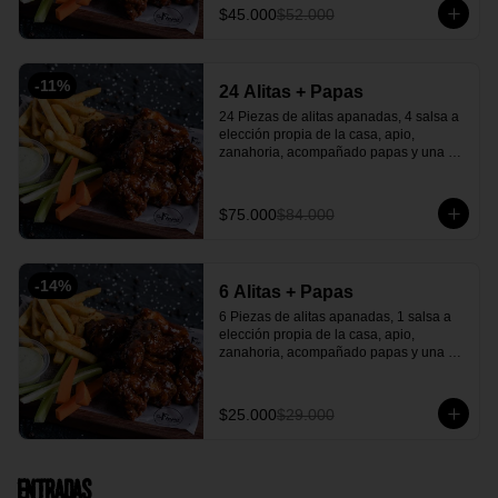
$45.000
$52.000
-
11
%
24 Alitas + Papas
24 Piezas de alitas apanadas, 4 salsa a 
elección propia de la casa, apio, 
zanahoria, acompañado papas y una 
salsa verde de acompañante.
$75.000
$84.000
-
14
%
6 Alitas + Papas
6 Piezas de alitas apanadas, 1 salsa a 
elección propia de la casa, apio, 
zanahoria, acompañado papas y una 
salsa verde casera deliciosa.
$25.000
$29.000
Entradas