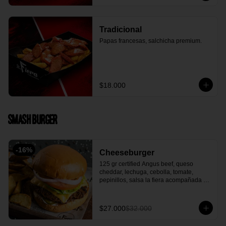
Tradicional
Papas francesas, salchicha premium.
$18.000
Smash Burger
-
16
%
Cheeseburger
125 gr certified Angus beef, queso 
cheddar, lechuga, cebolla, tomate, 
pepinillos, salsa la fiera acompañada 
con papa en casco.
$27.000
$32.000