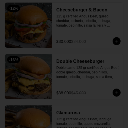
-
12
%
Cheeseburger & Bacon
125 g certified Angus Beef, queso 
cheddar, tocineta, cebolla, lechuga, 
tomate, pepinillo, salsa la fiera y 
acompañada de papas en cascos.
$30.000
$34.000
-
16
%
Double Cheeseburger
Doble carne 125 gr certified Angus Beef, 
doble queso, cheddar, pepinillos, 
tomate, cebolla, lechuga, salsa fiera, 
acompañado con papa en casco.
$38.000
$45.000
Glamurosa
125 g certified Angus Beef, lechuga, 
tomate, pepinillo, queso mozarella, 