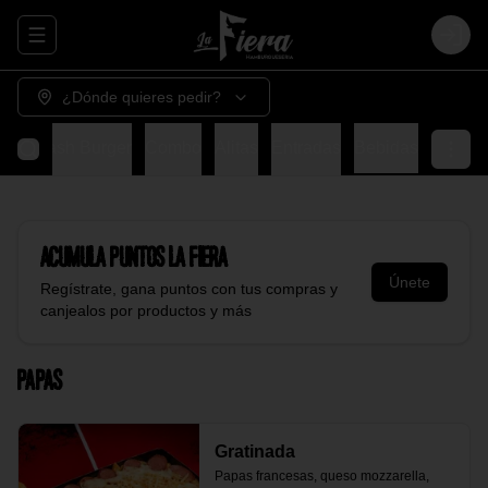
Abrir menu de navegación
Login
¿Dónde quieres pedir?
s
Smash Burger
Combo
Alitas
Entradas
Bebidas
Acumula
Puntos La Fiera
Únete
Regístrate, gana puntos con tus compras y
canjealos por productos y más
Papas
Gratinada
Papas francesas, queso mozzarella, 