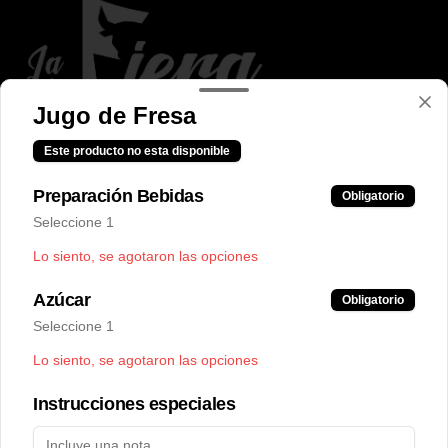
Jugo de Fresa
Conócenos
Este producto no esta disponible
Despacho
Preparación Bebidas
Obligatorio
Términos y condiciones
Seleccione 1
Política de privacidad
Lo siento, se agotaron las opciones
Redes sociales
Azúcar
Obligatorio
Seleccione 1
Instagram
Lo siento, se agotaron las opciones
Facebook
Instrucciones especiales
Mi cuenta