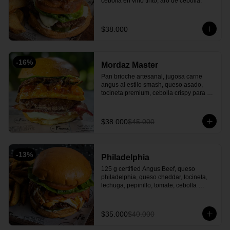
cebolla en vino tinto, aro de cebolla.
$38.000
-
16
%
Mordaz Master
Pan brioche artesanal, jugosa carne 
angus al estilo smash, queso asado, 
tocineta premium, cebolla crispy para un 
toque crujiente, cogollo europeo y 
nuestra irresistible mermelada de tomate 
cherry y uchuva, acompañado con 
$38.000
$45.000
papas casco o francesas
-
13
%
Philadelphia
125 g certified Angus Beef, queso 
philadelphia, queso cheddar, tocineta, 
lechuga, pepinillo, tomate, cebolla 
caramelizada, salsa la fiera y con papa 
en casco.
$35.000
$40.000