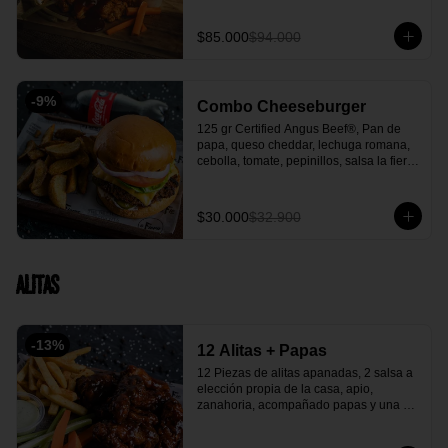
acompañante.
$85.000
$94.000
-
9
%
Combo Cheeseburger
125 gr Certified Angus Beef®, Pan de 
papa, queso cheddar, lechuga romana, 
cebolla, tomate, pepinillos, salsa la fiera, 
acompañada con papa en casco y 
gaseosa 250 ml.
$30.000
$32.900
Alitas
-
13
%
12 Alitas + Papas
12 Piezas de alitas apanadas, 2 salsa a 
elección propia de la casa, apio, 
zanahoria, acompañado papas y una 
salsa verde casera deliciosa.